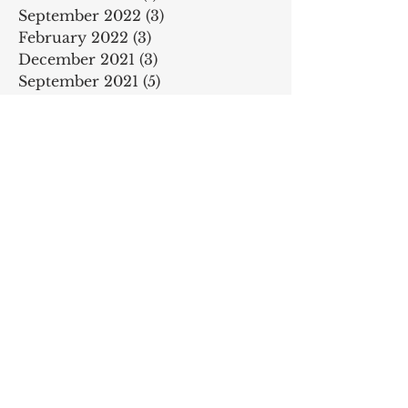
September 2022
(3)
3 posts
February 2022
(3)
3 posts
December 2021
(3)
3 posts
September 2021
(5)
5 posts
April 2021
(1)
1 post
February 2021
(1)
1 post
November 2020
(1)
1 post
June 2020
(1)
1 post
May 2020
(3)
3 posts
December 2019
(1)
1 post
November 2019
(3)
3 posts
October 2019
(4)
4 posts
June 2019
(1)
1 post
May 2019
(1)
1 post
April 2019
(3)
3 posts
March 2019
(6)
6 posts
February 2019
(5)
5 posts
January 2019
(3)
3 posts