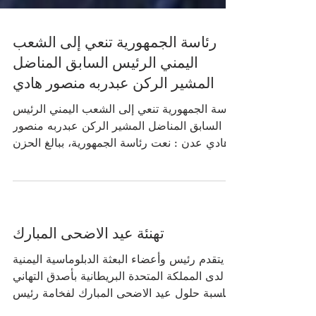
رئاسة الجمهورية تنعي إلى الشعب
اليمني الرئيس السابق المناضل
المشير الركن عبدربه منصور هادي
رئاسة الجمهورية تنعي إلى الشعب اليمني الرئيس
السابق المناضل المشير الركن عبدربه منصور
هادي عدن : نعت رئاسة الجمهورية، ببالغ الحزن
وعظيم الأسى، إلى الشعب اليمني، وإلى الأمتين
العربية والإسلامية، رئيس الجمهورية السابق
المناضل الكبير المشير الركن عبدربه منصور
هادي، الذي وافته المنية اليوم الخميس، بعد حياة
حافلة بالنضال والعطاء الوطني المخلص في
تهنئة عيد الاضحى المبارك
خدمة وطنه وشعبه.. فيما يلي نص البيان: بسم
يتقدم رئيس وأعضاء البعثة الدبلوماسية اليمنية
الله الرحمن الرحيم ﴿يَا أَيَّتُهَا النَّفْسُ الْمُطْمَئِنَّةُ ۝
لدى المملكة المتحدة البريطانية بأصدق التهاني
ارْجِعِي إِلَىٰ رَبِّكِ رَاضِيَ