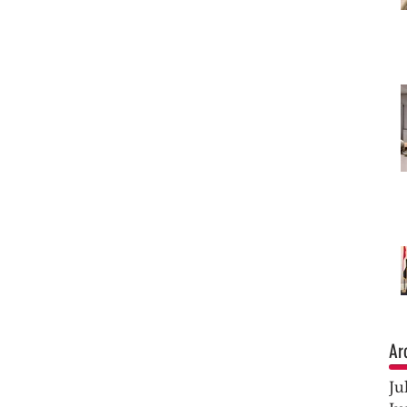
Ar
Ju