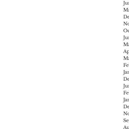
Ju
M
De
No
Oc
Ju
Ma
Ap
Ma
Fe
Ja
De
Ju
Fe
Ja
De
No
Se
Au