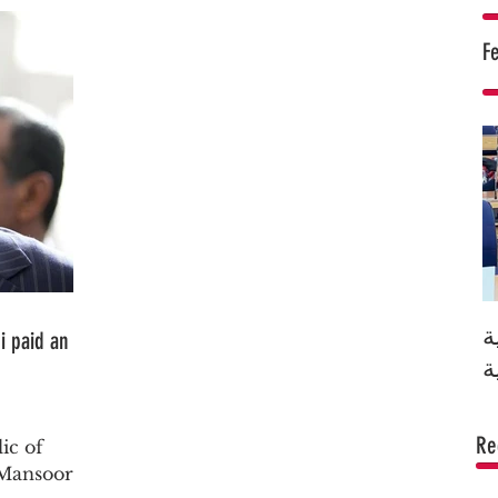
F
ة
i paid an
Re
ic of
 Mansoor