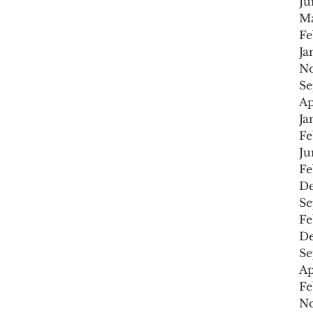
Ju
M
Fe
Ja
N
Se
Ap
Ja
Fe
Ju
Fe
D
Se
Fe
De
Se
Ap
Fe
N