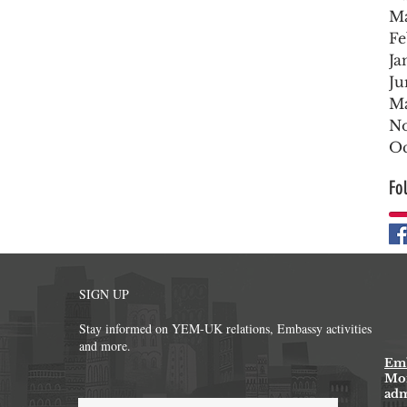
Ma
Fe
Ja
Ju
Ma
No
Oc
Fo
SIGN UP
Stay informed on YEM-UK relations, Embassy activities
and more.
Emb
Mon
ad