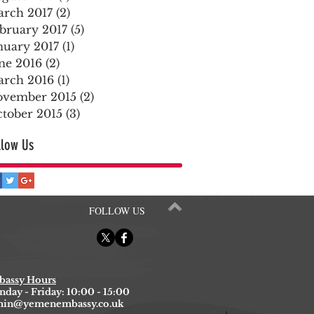
rch 2017
(2)
2 posts
bruary 2017
(5)
5 posts
nuary 2017
(1)
1 post
ne 2016
(2)
2 posts
rch 2016
(1)
1 post
vember 2015
(2)
2 posts
tober 2015
(3)
3 posts
llow Us
FOLLOW US
assy Hours
day - Friday: 10:00 - 15:00
min@yemenembassy.co.uk