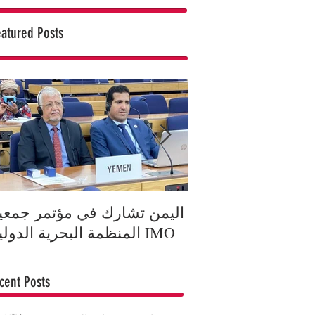
eatured Posts
جمهورية يعزي ملكة
اليمن تشارك في مؤتمر جمعي
ي وفاة الأمير فيليب
المنظمة البحرية الدولية IMO
دوق إدنبرة
cent Posts