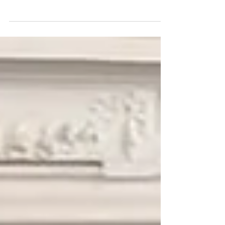
نعمان صباح اليوم الجمعة ٤ فبراير ٢٠٢٢م
بسعادة السفير/ لونيس ماجرماني سفير جمهورية
الجزائر...