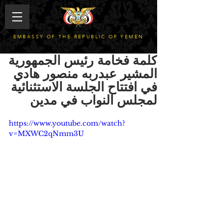
EMBASSY OF THE REPUBLIC OF YEMEN
كلمة فخامة رئيس الجمهورية
المشير عبدربه منصور هادي
في افتتاح الجلسة الاستثنائية
لمجلس النواب في مدين
https://www.youtube.com/watch?
v=MXWC2qNmm3U