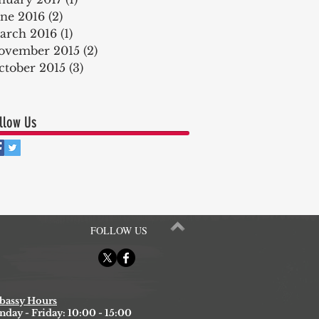
une 2016
(2)
2 posts
arch 2016
(1)
1 post
ovember 2015
(2)
2 posts
ctober 2015
(3)
3 posts
llow Us
FOLLOW US
assy Hours
day - Friday: 10:00 - 15:00