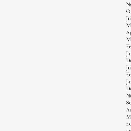
N
O
J
M
Ap
M
F
J
D
J
F
J
D
N
S
A
M
F
J