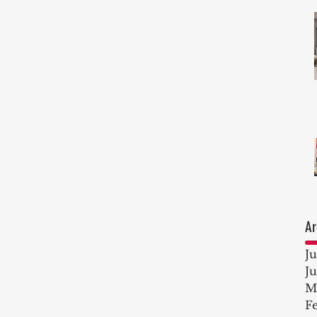
Ar
J
J
M
F