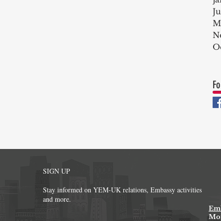
J
M
N
O
Fo
SIGN UP
Stay informed on YEM-UK relations, Embassy activities
and more.
Emb
Mon