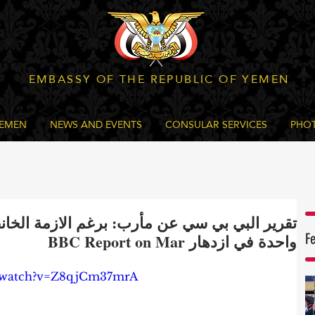
EMBASSY OF THE REPUBLIC OF YEMEN
YEMEN
NEWS AND EVENTS
CONSULAR SERVICES
PHOT
تقرير البي بي سي عن مأرب: برغم الازمة الخان
F
واحدة في ازدهار BBC Report on Mar
m/watch?v=Z8qjCm37mrA