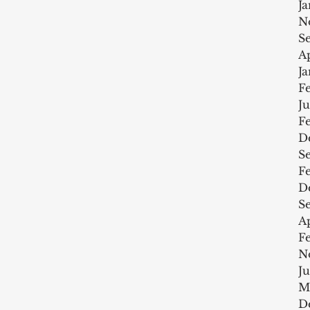
J
N
S
A
J
F
J
F
D
S
F
D
S
Ap
F
N
J
M
D